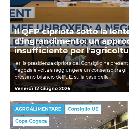
Il QFP cipriota sotto la lent
d'ingrandimento: un appro
insufficiente per l'agricolt
Ieri la presidenza cipriota del Consiglio ha present
negoziale volta a raggiungere un consenso tra gli
prossimo bilancio dell'UE, sulla base della...
Venerdì 12 Giugno 2026
AGROALIMENTARE
Consiglio UE
Copa Cogeca