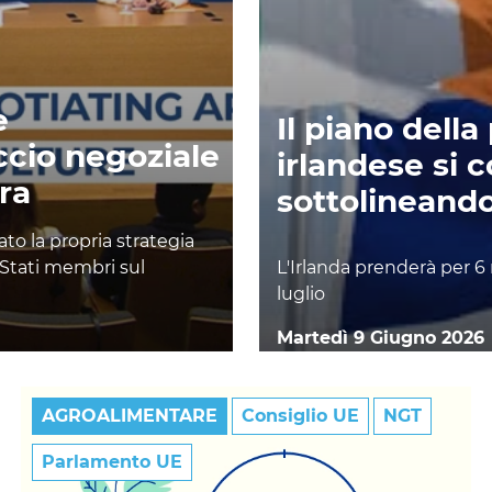
e
Il piano dell
ccio negoziale
irlandese si c
ura
sottolineando
ato la propria strategia
 Stati membri sul
L'Irlanda prenderà per 6 
luglio
Martedì 9 Giugno 2026
AGROALIMENTARE
Consiglio UE
NGT
Parlamento UE