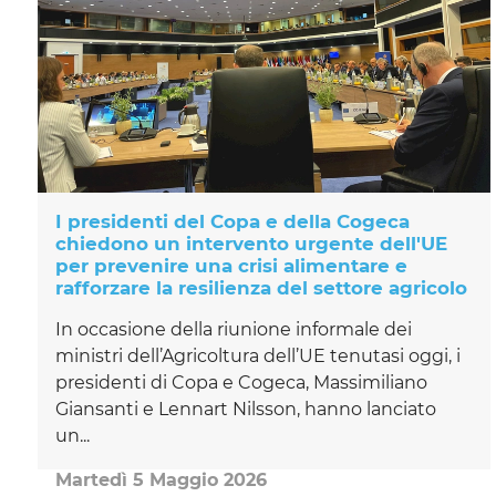
I presidenti del Copa e della Cogeca
chiedono un intervento urgente dell'UE
per prevenire una crisi alimentare e
rafforzare la resilienza del settore agricolo
In occasione della riunione informale dei
ministri dell’Agricoltura dell’UE tenutasi oggi, i
presidenti di Copa e Cogeca, Massimiliano
Giansanti e Lennart Nilsson, hanno lanciato
un...
Martedì 5 Maggio 2026