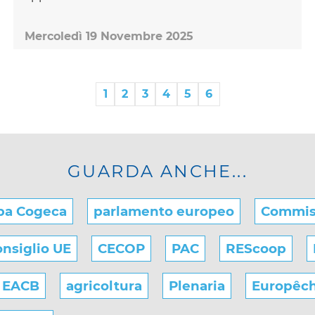
Mercoledì 19 Novembre 2025
1
2
3
4
5
6
GUARDA ANCHE...
pa Cogeca
parlamento europeo
Commis
nsiglio UE
CECOP
PAC
REScoop
EACB
agricoltura
Plenaria
Europêc