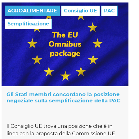
AGROALIMENTARE
Consiglio UE
PAC
Semplificazione
Gli Stati membri concordano la posizione
negoziale sulla semplificazione della PAC
Il Consiglio UE trova una posizione che è in
linea con la proposta della Commissione UE