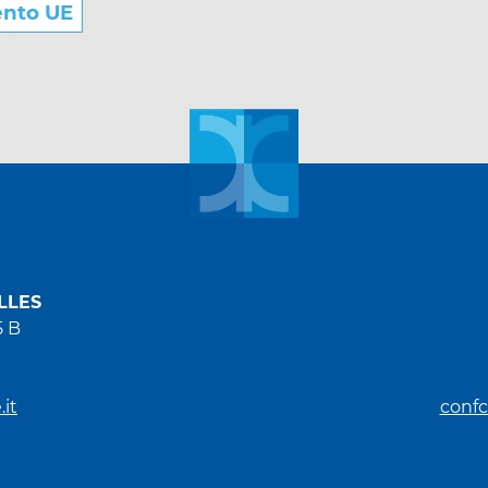
ento UE
LLES
5 B
it
confc