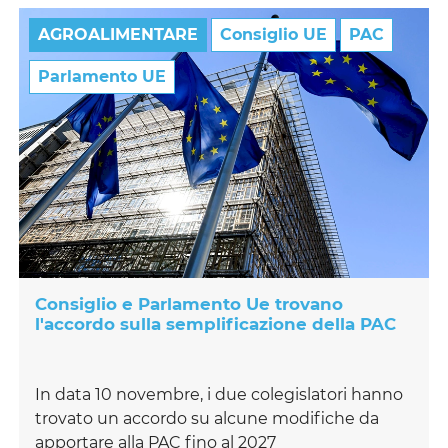
AGROALIMENTARE
Consiglio UE
PAC
Parlamento UE
Consiglio e Parlamento Ue trovano
l'accordo sulla semplificazione della PAC
In data 10 novembre, i due colegislatori hanno
trovato un accordo su alcune modifiche da
apportare alla PAC fino al 2027